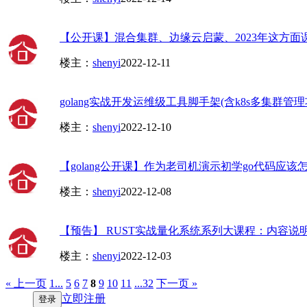
【公开课】混合集群、边缘云启蒙、2023年这方面
楼主：
shenyi
2022-12-11
golang实战开发运维级工具脚手架(含k8s多集群管理
楼主：
shenyi
2022-12-10
【golang公开课】作为老司机演示初学go代码应该
楼主：
shenyi
2022-12-08
【预告】 RUST实战量化系统系列大课程：内容说
楼主：
shenyi
2022-12-03
« 上一页
1...
5
6
7
8
9
10
11
...32
下一页 »
立即注册
登录