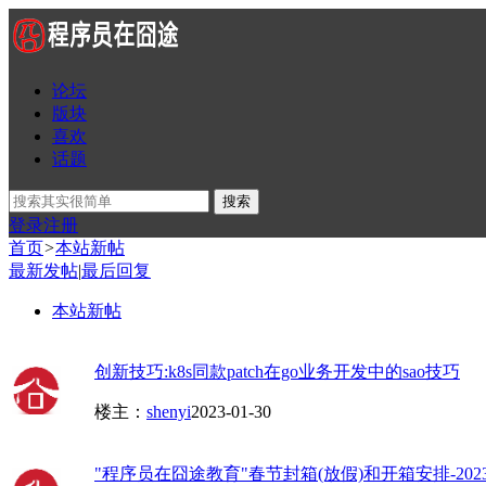
论坛
版块
喜欢
话题
搜索
登录
注册
首页
>
本站新帖
最新发帖
|
最后回复
本站新帖
创新技巧:k8s同款patch在go业务开发中的sao技巧
楼主：
shenyi
2023-01-30
"程序员在囧途教育"春节封箱(放假)和开箱安排-20230