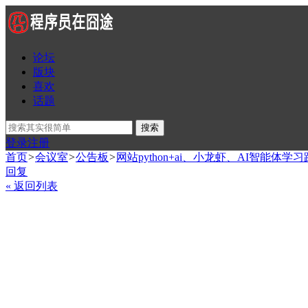
论坛
版块
喜欢
话题
搜索
登录
注册
首页
>
会议室
>
公告板
>
网站python+ai、小龙虾、AI智能体学习
回复
« 返回列表