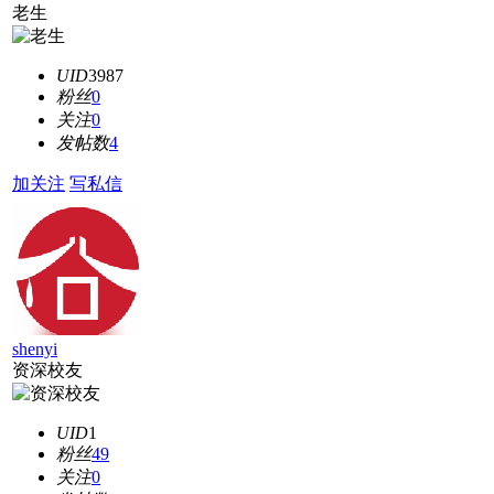
老生
UID
3987
粉丝
0
关注
0
发帖数
4
加关注
写私信
shenyi
资深校友
UID
1
粉丝
49
关注
0