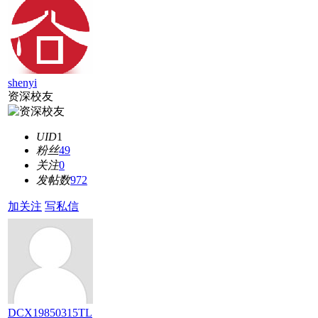
shenyi
资深校友
UID
1
粉丝
49
关注
0
发帖数
972
加关注
写私信
DCX19850315TL