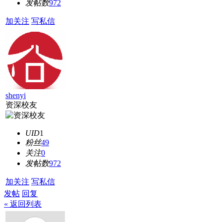
发帖数
972
加关注
写私信
shenyi
资深校友
UID
1
粉丝
49
关注
0
发帖数
972
加关注
写私信
发帖
回复
« 返回列表