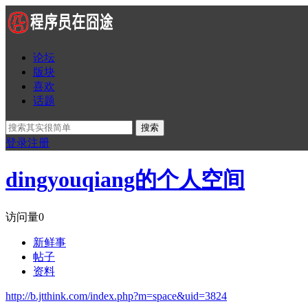
论坛
版块
喜欢
话题
搜索
登录
注册
dingyouqiang的个人空间
访问量
0
新鲜事
帖子
资料
http://b.jtthink.com/index.php?m=space&uid=3824