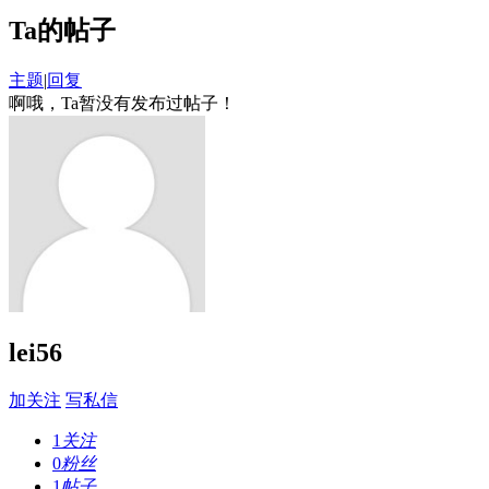
Ta的帖子
主题
|
回复
啊哦，Ta暂没有发布过帖子！
lei56
加关注
写私信
1
关注
0
粉丝
1
帖子