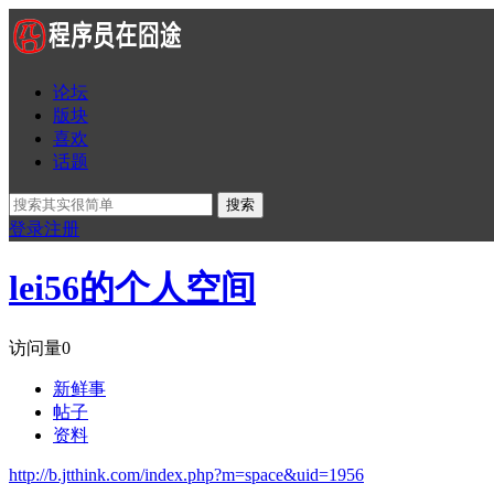
论坛
版块
喜欢
话题
搜索
登录
注册
lei56的个人空间
访问量
0
新鲜事
帖子
资料
http://b.jtthink.com/index.php?m=space&uid=1956