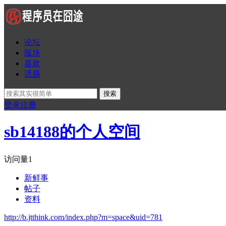
论坛
版块
喜欢
话题
搜索
登录
注册
sb14188的个人空间
访问量
1
新鲜事
帖子
资料
http://b.jtthink.com/index.php?m=space&uid=781