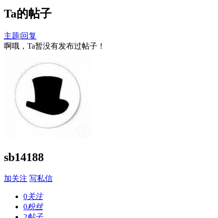
Ta的帖子
主题
|
回复
啊哦，Ta暂没有发布过帖子！
sb14188
加关注
写私信
0
关注
0
粉丝
2
帖子