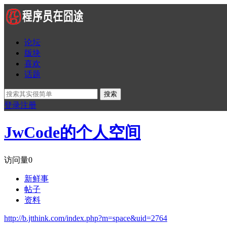
论坛
版块
喜欢
话题
搜索
登录
注册
JwCode的个人空间
访问量
0
新鲜事
帖子
资料
http://b.jtthink.com/index.php?m=space&uid=2764